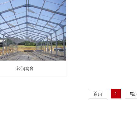
轻钢鸡舍
首页
1
尾