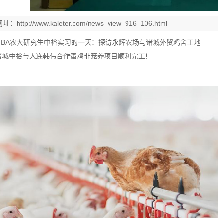
网址：
http://www.kaleter.com/news_view_916_106.html
MBA农大研究生中裕实习的一天：探访永辉农场与诸城外贸鸡舍工地
诸城中裕与大连韩伟合作蛋鸡非笼养项目顺利完工！