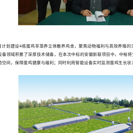
目计划建设4栋蛋鸡非笼养立体散养鸡舍，聚焦动物福利与高效养殖的
设备领域积累了深厚技术储备，在本次中标的安徽新联项目中，中裕将
动空间，保障蛋鸡健康与福利；同时利用智能设备实时监测蛋鸡生长状