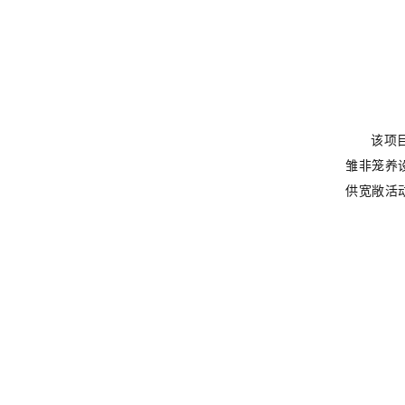
该项
雏非笼养
供宽敞活