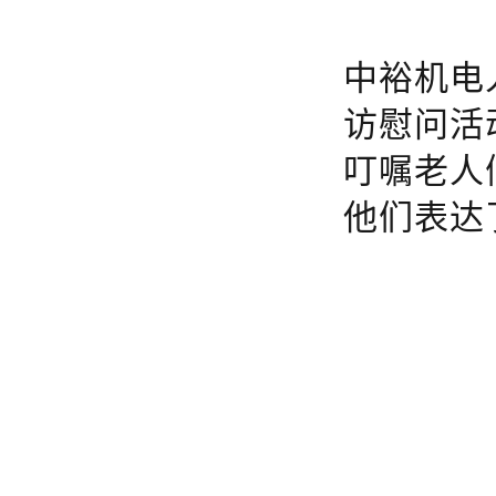
中裕机电
访慰问活
叮嘱老人
他们表达