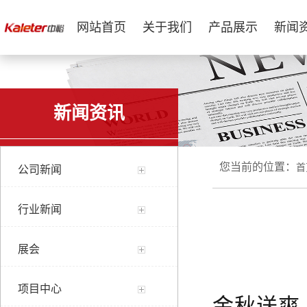
网站首页
关于我们
产品展示
新闻
新闻资讯
您当前的位置：
首
公司新闻
行业新闻
展会
项目中心
金秋送爽