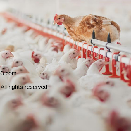
3.com
ights reserved