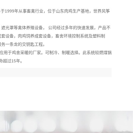
于1999年从事畜禽行业，位于山东肉鸡生产基地，世界风筝
、
遮光罩
等禽体养殖设备， 公司经过多年的快速发展，产品不
成套设备，肉鸡饲养成套设备，畜舍环境控制系统及塑料制
服务一条龙的交钥匙工程。
应用于
鸡舍采暖
的厂家。可制冷、制暖选择。此系统较燃煤锅
命超过15年。